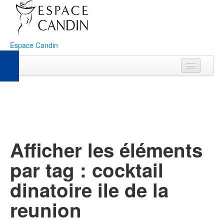
Espace Candin
Accueil
Histoire
Galerie
Afficher les éléments
Nos espaces
par tag : cocktail
Traiteur
dinatoire ile de la
Hébergement
reunion
Blog