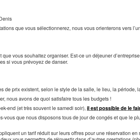
-Denis
ations que vous sélectionnerez, nous vous orienterons vers l’un
que vous souhaitez organiser. Est-ce un déjeuner d’entreprise 
es si vous prévoyez de danser.
prix existent, selon le style de la salle, le lieu, la période, la
r, nous avons de quoi satisfaire tous les budgets !
ek-end (et très souvent le samedi soir),
il est possible de le f
tes-vous que nous disposons tous de jour de congés et que le pl
appliquent un tarif réduit sur leurs offres pour une réservation 
n deux vous permettra de réinvestir dans d’autres prestations (