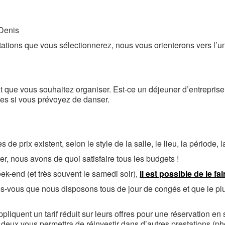
-Denis
ations que vous sélectionnerez, nous vous orienterons vers l’un
que vous souhaitez organiser. Est-ce un déjeuner d’entreprise 
es si vous prévoyez de danser.
prix existent, selon le style de la salle, le lieu, la période, la
r, nous avons de quoi satisfaire tous les budgets !
ek-end (et très souvent le samedi soir),
il est possible de le f
tes-vous que nous disposons tous de jour de congés et que le pl
appliquent un tarif réduit sur leurs offres pour une réservation 
n deux vous permettra de réinvestir dans d’autres prestations (