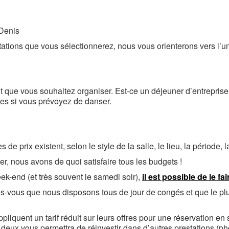
-Denis
ations que vous sélectionnerez, nous vous orienterons vers l’un
que vous souhaitez organiser. Est-ce un déjeuner d’entreprise 
es si vous prévoyez de danser.
prix existent, selon le style de la salle, le lieu, la période, la
r, nous avons de quoi satisfaire tous les budgets !
ek-end (et très souvent le samedi soir),
il est possible de le f
tes-vous que nous disposons tous de jour de congés et que le pl
appliquent un tarif réduit sur leurs offres pour une réservation 
n deux vous permettra de réinvestir dans d’autres prestations (